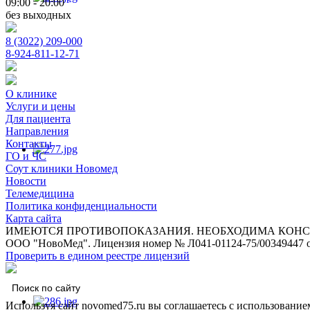
09:00 - 20:00
без выходных
8 (3022) 209-000
8-924-811-12-71
О клинике
Услуги и цены
Для пациента
Направления
Контакты
ГО и ЧС
Соут клиники Новомед
Новости
Телемедицина
Политика конфиденциальности
Карта сайта
ИМЕЮТСЯ ПРОТИВОПОКАЗАНИЯ. НЕОБХОДИМА КОНС
ООО "НовоМед". Лицензия номер № Л041-01124-75/00349447 о
Проверить в едином реестре лицензий
Используя сайт novomed75.ru вы соглашаетесь с использование