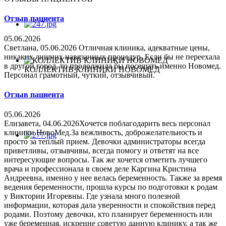
Отзыв пациента
05.06.2026
Светлана, 05.06.2026 Отличная клиника, адекватные цены,
никаких лишних навязанных процедур. Если бы не переехала
в другой город, то продолжила бы посещать именно Новомед.
КОЛЛЕКТИВ КЛИНИКИ НОВОМЕД
Персонал грамотный, чуткий, отзывчивый.
Отзыв пациента
05.06.2026
Елизавета, 04.06.2026Хочется поблагодарить весь персонал
клиники НовоМед.За вежливость, доброжелательность и
просто за теплый прием. Девочки администраторы всегда
приветливы, отзывчивы, всегда помогу и ответят на все
интересующие вопросы. Так же хочется отметить лучшего
врача и профессионала в своем деле Каргина Кристина
Андреевна, именно у нее велась беременность. Также за время
ведения беременности, прошла курсы по подготовки к родам
у Виктории Игоревны. Где узнала много полезной
информации, которая дала уверенности и спокойствия перед
родами. Поэтому девочки, кто планирует беременность или
уже беременная, искренне советую данную клинику, а так же