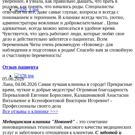
увереннее, я узнала, как правильно дышать, что брать в
роддом, как понять, что начались роды. Специалисты
отвечали на все, даже самые глупые, вопросы и всегда с
пониманием и терпением. В клинике всегда чисто, уютно,
администраторы вежливые и доброжелательные . Цены
адекватные, всегда можно записаться в удобное время.
Чувствуется, что здесь работают люди, которые любят свое
дело и действительно заботятся о пациентах. Всем
беременным Читы очень рекомендую «Новомед» для
наблюдения и подготовки к родам! Спасибо вам за спокойную
и счастливую беременность!
Отзыв пациента
05.06.2026
Лана, 04.06.2026 Самая лучшая клиника в городе! Прекрасные
врачи, чуткие и добрые медсестры! Огромная благодарность
Переваловой Евгении Борисовне, Калашниковой Анастасии
Витальевне и Ксенофонтовой Виктории Игоревне! -
Профессионалы своего дела
Все отзывы о клинике >>>
Медицинская клиника "Новомед"
- это сочетание
инновационных технологий, высокого качества медицинских
услуг и заботливого отношения к клиентам.
С заботой и