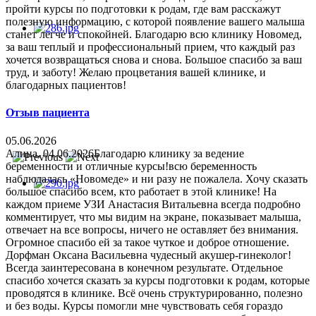
пройти курсы по подготовки к родам, где вам расскажут
полезную информацию, с которой появление вашего малыша
станет легче и спокойней. Благодарю всю клинику Новомед,
за ваш теплый и профессиональный прием, что каждый раз
хочется возвращаться снова и снова. Большое спасибо за ваш
труд, и заботу! Желаю процветания вашей клинике, и
благодарных пациентов!
Отзыв пациента
05.06.2026
Алина, 04.06.2026Благодарю клинику за ведение
беременности и отличные курсы!всю беременность
наблюдалась «Новомеде» и ни разу не пожалела. Хочу сказать
большое спасибо всем, кто работает в этой клинике! На
каждом приеме УЗИ Анастасия Витальевна всегда подробно
комментирует, что мы видим на экране, показывает малыша,
отвечает на все вопросы, ничего не оставляет без внимания.
Огромное спасибо ей за такое чуткое и доброе отношение.
Дорфман Оксана Васильевна чудесный акушер-гинеколог!
Всегда заинтересована в конечном результате. Отдельное
спасибо хочется сказать за курсы подготовки к родам, которые
проводятся в клинике. Всё очень структурированно, полезно
и без воды. Курсы помогли мне чувствовать себя гораздо