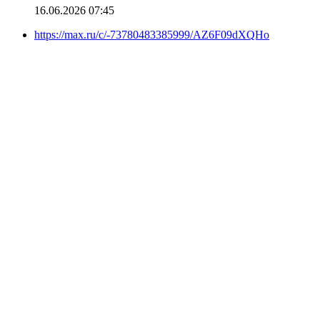
16.06.2026 07:45
https://max.ru/c/-73780483385999/AZ6F09dXQHo