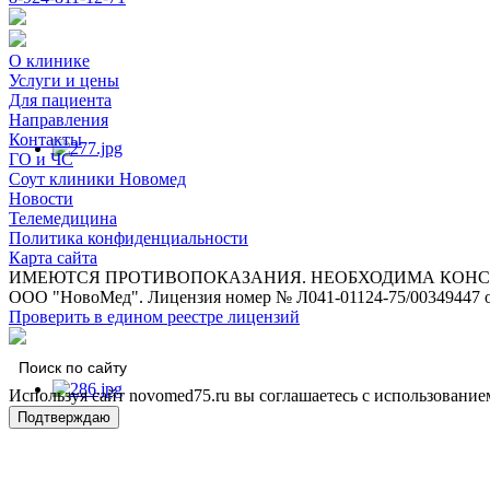
О клинике
Услуги и цены
Для пациента
Направления
Контакты
ГО и ЧС
Соут клиники Новомед
Новости
Телемедицина
Политика конфиденциальности
Карта сайта
ИМЕЮТСЯ ПРОТИВОПОКАЗАНИЯ. НЕОБХОДИМА КОНС
ООО "НовоМед". Лицензия номер № Л041-01124-75/00349447 о
Проверить в едином реестре лицензий
Используя сайт novomed75.ru вы соглашаетесь с использование
Подтверждаю