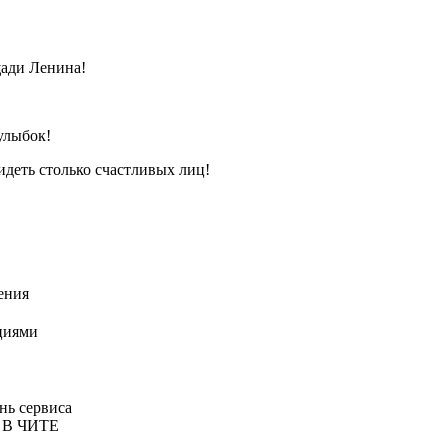
ади Ленина!
улыбок!
идеть столько счастливых лиц!
ения
циями
нь сервиса
 В ЧИТЕ